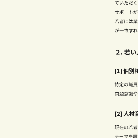
ていただく
サポートが
若者には業
が一致すれ
２. 若
[1] 個別
特定の職員
問題意識や
[2] 
現在の若者
テーマを設