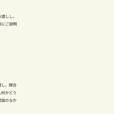
お渡しし、
前にご説明
問し、顔合
人材かどう
対話のなか