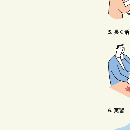
長く活
実習