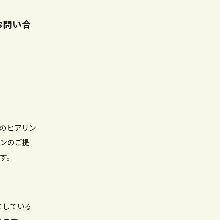
お問い合
のヒアリン
ランのご提
す。
としている