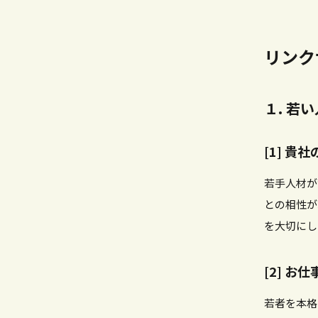
リンク
１. 若
[1] 
若手人材が
との相性が
を大切にし
[2] お
若者を本格